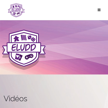
Passer
au
contenu
Vidéos